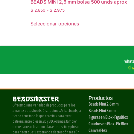
BEADS MINI 2,6 mm bolsa 500 unds aprox
$
2.850
-
$
2.975
Seleccionar opciones
what
Ch
BEADSMASTER
Productos
Beads Mini 2,6 mm
Ofrecemos una variedad de productos para los
Beads Mini 5 mm
amantes de los beads. Distribuimos Artkal beads, la
tienda tiene todo lo que necesitas para crear
Figuras en Blox -FiguBlox
patrones increíbles en 2D y 3D. Además, también
Cuadros en Blox -PicBlox
ofrecen accesorios como placas de diseño y pinzas
CanvasFlex
para hacer que tu experiencia de creación sea aún