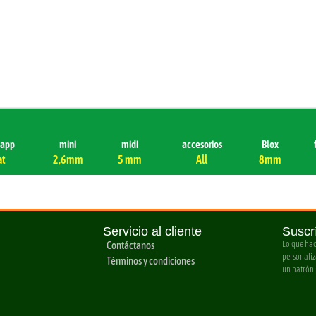
sapp
mini
midi
accesorios
Blox
at
2,6mm
5 mm
All
8mm
Servicio al cliente
Suscr
Contáctanos
Lo que hac
personaliz
Términos y condiciones
un patrón 