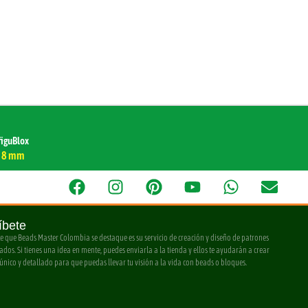
figuBlox
8 mm
íbete
e que Beads Master Colombia se destaque es su servicio de creación y diseño de patrones
ados. Si tienes una idea en mente, puedes enviarla a la tienda y ellos te ayudarán a crear
único y detallado para que puedas llevar tu visión a la vida con beads o bloques.