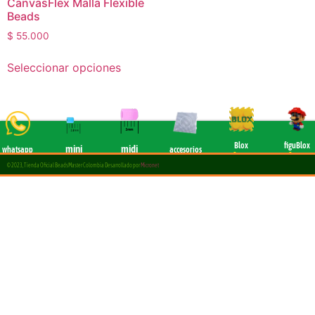
CanvasFlex Malla Flexible
Beads
$
55.000
Seleccionar opciones
Blox
figuBlox
mini
midi
whatsapp
accesorios
8mm
8 mm
Chat
2,6mm
5 mm
All
© 2023, Tienda Oficial BeadsMaster Colombia Desarrollado por
Micronet