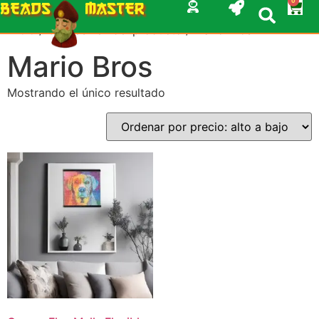
0
BEADS
MASTER
Inicio
/ CanvasFlex del producto / Mario Bros
Mario Bros
Mostrando el único resultado