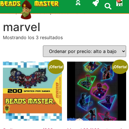
0
BEADS
MASTER
Inicio
/ Productos etiquetados “marvel”
marvel
Mostrando los 3 resultados
¡Oferta!
¡Oferta!