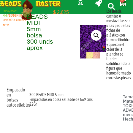
0
BEADS
MASTER
Los Beads,
Inicio
/
Beads
$
2.625
BEADS
cuentas o
Midi
/ BEADS MIDI
5mm bolsa 300 unds
mostazillas son
MIDI
aprox
unas pequeñas
5mm
fichas de
bolsa
plástico con
forma cilíndrica
300 unds
y que con el
aprox
calor de la
plancha se
funden
solidificando la
figura que
hemos formado
con estas piezas
Empacado
en
300 BEADS MIDI 5 mm
Tama
bolsas
Empacados en bolsa sellable de 6×9 cms
Mater
22Gr
autosellables
TÓX
ADVE
meno
Hech