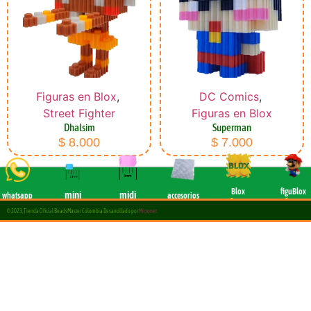
Figuras en Blox
,
DC Comics
,
Street Fighter
Figuras en Blox
Dhalsim
Superman
$
8.000
$
7.000
Blox
figuBlox
mini
midi
whatsapp
accesorios
8mm
8 mm
Chat
2,6mm
5 mm
All
© 2023, Tienda Oficial BeadsMaster Colombia Desarrollado por
Micronet