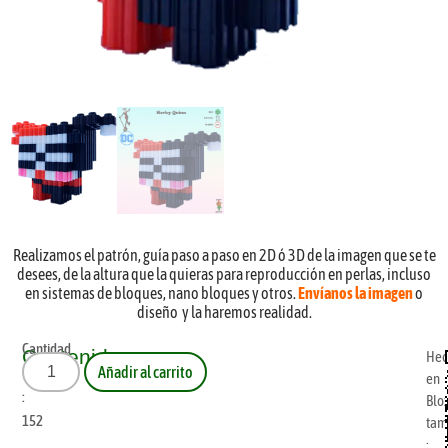
Realizamos el patrón, guía paso a paso en 2D ó 3D de la imagen que se te
desees, de la altura que la quieras para reproducción en perlas, incluso
en sistemas de bloques, nano bloques y otros.
Envíanos la imagen
o
diseño y la haremos realidad.
Cantidad
Contenido
Hec
Añadir al carrito
Blox
en
:
Blo
152
tam
: