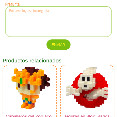
Pregunta
ENVIAR
Productos relacionados
Caballeros del Zodiaco
,
Figuras en Blox
,
Varios