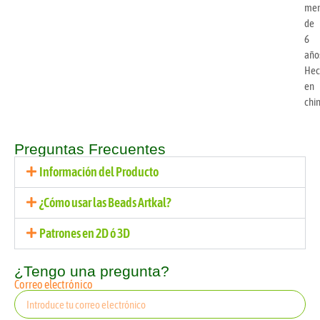
men
de
6
año
Hec
en
chin
Preguntas Frecuentes
Información del Producto
¿Cómo usar las Beads Artkal?
Patrones en 2D ó 3D
¿Tengo una pregunta?
Correo electrónico