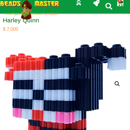
0
BEADS
MASTER
Inicio
/
Figuras en Blox
/
DC Comics
/ Harley Quinn
Harley Quinn
$
7.000