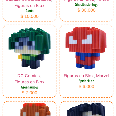
Ghostbuster logo
Figuras en Blox
$
30.000
Aioria
$
10.000
DC Comics
,
Figuras en Blox
,
Marvel
Spider Man
Figuras en Blox
$
6.000
Green Arrow
$
7.000